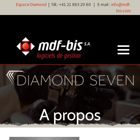
Espace Diamond
| Tél.:
+41 21 863 20 60
| E-mail :
info@mdf-
bis.com
A propos