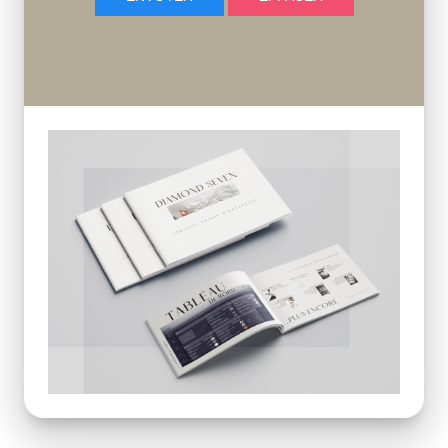
bijouterie, un logiciel pour horlogerie ou une
solution complète pour votre joaillerie, MDF-BIS
est votre partenaire de confiance pour
l’implémentation de Diamond SEVEN.
✔ Expertise métier dans le secteur
bijouterie-horlogerie
✔ Accompagnement personnalisé
✔ Interlocuteur local en Suisse Romande et
au Tessin