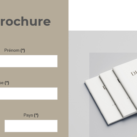
CHF 80
rochure
Prénom
(*)
Standard / Pro
CHF 50
se
(*)
Pays
(*)
Standard / Pro