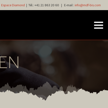
Espace Diamond
| Tél.:
+41 21 863 20 60
| E-mail :
info@mdf-bis.com