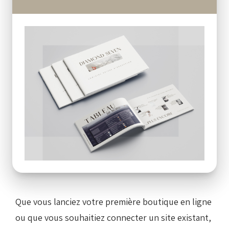
Gérez votre boutique en ligne sans
complexité
Diamond SEVEN devient le
cœur de votre
activité
, centralisant vos données et facilitant
votre développement en ligne. L’API vous permet
de
vendre vos produits sur internet tout en
gardant le contrôle total
de vos stocks, prix et
informations produits.
Que vous lanciez votre première boutique en ligne
ou que vous souhaitiez connecter un site existant,