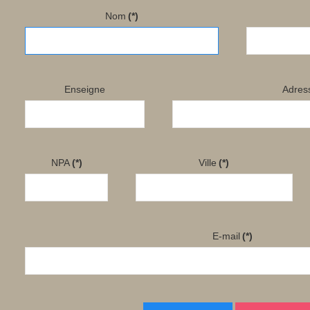
Nom
(*)
Rouleau de 1000 étiquettes thermo - CHF. 160.00 | ARGENTÉ
Ruban thermo - CHF. 37.15
Enseigne
Adres
1000 feuilles de papier A4 perforé (2 x A5) 90 gm2 - CHF. 147.90
NPA
(*)
Ville
(*)
Rouleau de papier thermique pour imprimante à tickets - 80mm/
E-mail
(*)
Rouleau de 2580 étiquettes décollables - 38.1 x 25.4mm - CHF. 37.5