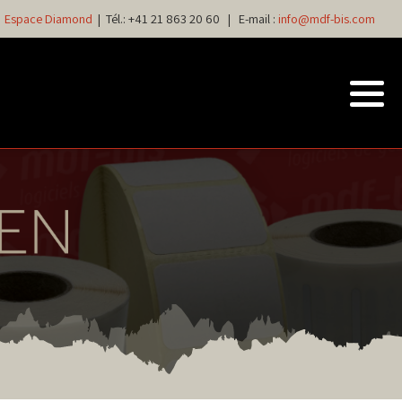
Espace Diamond
| Tél.:
+41 21 863 20 60
| E-mail :
info@mdf-bis.com