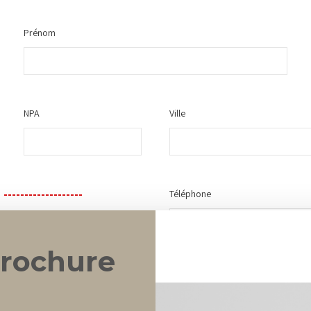
Prénom
NPA
Ville
-----------------
Téléphone
rs TVA et frais de port.
rochure
E-mail
(*)