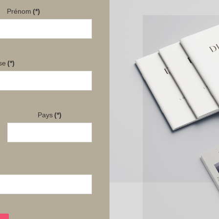
Message
Prénom
(*)
se
(*)
Pays
(*)
80mm/12mm /78m - CHF. 2.95
0