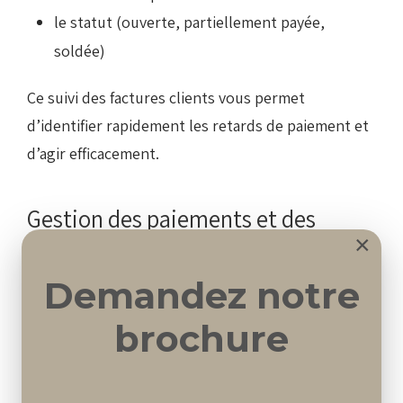
le statut (ouverte, partiellement payée,
soldée)
Ce suivi des factures clients vous permet
d’identifier rapidement les retards de paiement et
d’agir efficacement.
Gestion des paiements et des
×
encaissements
Demandez notre
Le module débiteurs facilite la gestion des
paiements, qu’ils soient complets ou partiels.
brochure
Chaque encaissement est associé à une facture,
garantissant une traçabilité parfaite.