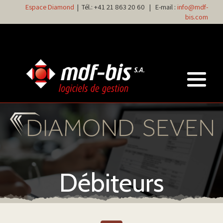
Espace Diamond
| Tél.:
+41 21 863 20 60
| E-mail :
info@mdf-
bis.com
Débiteurs