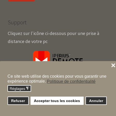
Support
Cliquez sur l'icône ci-dessous pour une prise à
distance de votre pc
❌
Ce site web utilise des cookies pour vous garantir une
expérience optimale.
Politique de confidentialité
Réglages
◮
Copyright © 2001-2026 mdf-bis.com - Tous droits
réservés
Refuser
Accepter tous les cookies
Annuler
FAQ
Plan du site
Politique de Confidentialité